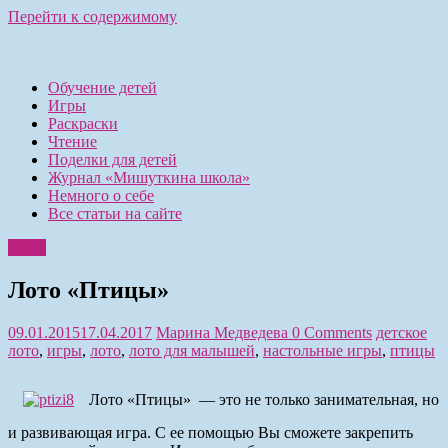
Перейти к содержимому
Обучение детей
Игры
Раскраски
Чтение
Поделки для детей
Журнал «Мишуткина школа»
Немного о себе
Все статьи на сайте
Игры
Лото «Птицы»
09.01.2015
17.04.2017
Марина Медведева
0 Comments
детское
лото
,
игры
,
лото
,
лото для малышей
,
настольные игры
,
птицы
Лото «Птицы» — это не только занимательная, но
и развивающая игра. С ее помощью Вы сможете закрепить