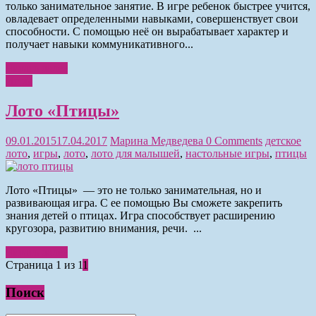
только занимательное занятие. В игре ребенок быстрее учится,
овладевает определенными навыками, совершенствует свои
способности. С помощью неё он вырабатывает характер и
получает навыки коммуникативного...
Читать далее
Игры
Лото «Птицы»
09.01.2015
17.04.2017
Марина Медведева
0 Comments
детское
лото
,
игры
,
лото
,
лото для малышей
,
настольные игры
,
птицы
Лото «Птицы» — это не только занимательная, но и
развивающая игра. С ее помощью Вы сможете закрепить
знания детей о птицах. Игра способствует расширению
кругозора, развитию внимания, речи. ...
Читать далее
Страница 1 из 1
1
Поиск