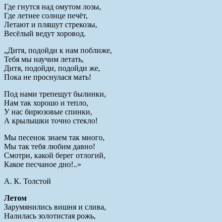
Где гнутся над омутом лозы,
Где летнее солнце печёт,
Летают и пляшут стрекозы,
Весёлый ведут хоровод.
„Дитя, подойди к нам поближе,
Тебя мы научим летать,
Дитя, подойди, подойди же,
Пока не проснулася мать!
Под нами трепещут былинки,
Нам так хорошо и тепло,
У нас бирюзовые спинки,
А крылышки точно стекло!
Мы песенок знаем так много,
Мы так тебя любим давно!
Смотри, какой берег отлогий,
Какое песчаное дно!..»
А. К. Толстой
Летом
Зарумянились вишня и слива,
Налилась золотистая рожь,