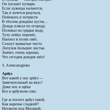
Он пускает пузыри.
Если лужицы нальются,
Так и хочется разуться,
Побежать и потрясти
В тёплом дождике кусты…
Дождь плясал по огороду,
Поливал на грядки воду,
Тучу-лейку перенёс,
Напоил в полях овёс.
Сохнут вымытые чисто
Лопухов большие листья.
Значит, очень хорошо,
Что сегодня дождик шёл!
З. Александрова
Арбуз
Вот какой у нас арбуз —
Замечательный на вкус!
Даже нос и щёки
Все в арбузном соке.
Где ж поспел арбуз такой,
Как варенье сладкий?
Неужели под Москвой,