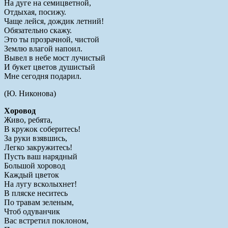
На дуге на семицветной,
Отдыхая, посижу.
Чаще лейся, дождик летний!
Обязательно скажу.
Это ты прозрачной, чистой
Землю влагой напоил.
Вывел в небе мост лучистый
И букет цветов душистый
Мне сегодня подарил.
(Ю. Никонова)
Хоровод
Живо, ребята,
В кружок соберитесь!
За руки взявшись,
Легко закружитесь!
Пусть ваш нарядный
Большой хоровод
Каждый цветок
На лугу всколыхнет!
В пляске неситесь
По травам зеленым,
Чтоб одуванчик
Вас встретил поклоном,