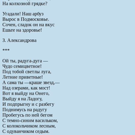
На колхозной грядке?
Угадали! Наш арбуз
Вырос в Подмосковье.
Сочен, сладок он на вкус
Ешьте на здоровье!
З. Александрова
***
Ой ты, радуга-дуга —
Чудо семицветное!
Под тобой светлы луга,
Летние приветные!
А сама ты —краше звезд,—
Над озерами, как мост!
Вот я выйду на Онего,
Выйду я на Ладогу,
И подпрыгну и с разбегу
Поднимусь на радугу
Пробегусь по ней бегом
С темно-синим васильком,
С колокольчиком лесным,
С одуванчиком седым.