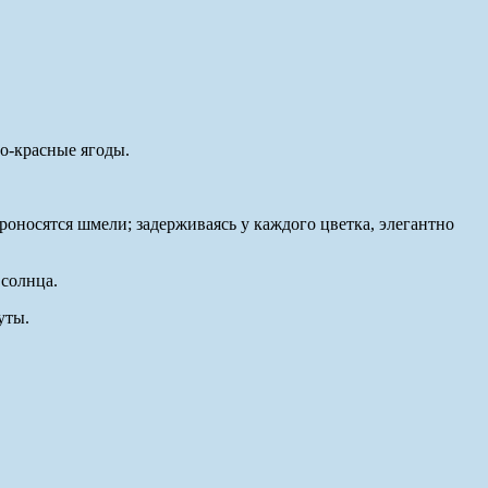
но-красные ягоды.
оносятся шмели; задерживаясь у каждого цветка, элегантно
 солнца.
уты.