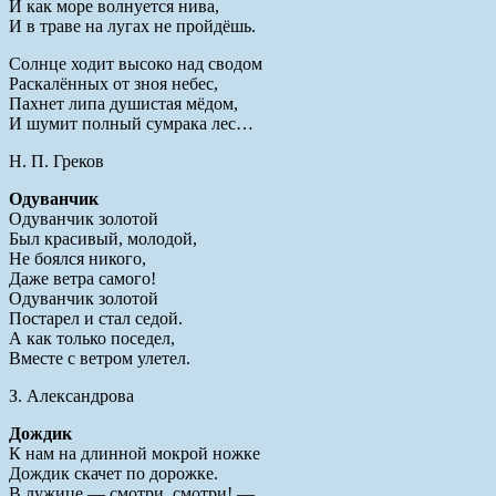
И как море волнуется нива,
И в траве на лугах не пройдёшь.
Солнце ходит высоко над сводом
Раскалённых от зноя небес,
Пахнет липа душистая мёдом,
И шумит полный сумрака лес…
Н. П. Греков
Одуванчик
Одуванчик золотой
Был красивый, молодой,
Не боялся никого,
Даже ветра самого!
Одуванчик золотой
Постарел и стал седой.
А как только поседел,
Вместе с ветром улетел.
З. Александрова
Дождик
К нам на длинной мокрой ножке
Дождик скачет по дорожке.
В лужице — смотри, смотри! —