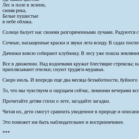
Лес и поле в зелени,
синяя река,
Белые пушистые
в небе облака.
Солнце балует нас своими разгоряченными лучами. Радуются с
Сочные, насыщенные краски и звуки лета всюду. В садах поспе
Дачники вовсю собирают клубнику. В лесу уже пошла земляник
Все в движении. Над водоемами кружат блестящие стрекозы; н
приплясывают пчелки; снуют трудяги-муравьи.
Скоро июль. И впереди еще два месяца беззаботности, буйного 
То, что мы чувствуем и ощущаем сейчас, зимними вечерами вс
Прочитайте детям стихи о лете, загадайте загадки.
Читая их, дети смогут сравнить увиденное в природе и описа
Это поможет им быть наблюдательнее и восприимчивее.
***