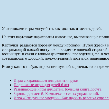
Участниками игры могут быть как два, так и десять детей.
На этих карточках нарисованы животные, выполняющие правил
Карточки раздаются поровну между игроками. Путем жребия или
совершающий плохой поступок, и кладет ее лицевой стороной пе
возникнуть в связи с такими действиями последствия, т.е. к ч
совершающего хороший, положительный поступок, выполняющ
Если у какого-нибудь игрока нет нужной карточки, то он долже
Игры с карандашом для развития руки
Подвижные игры для детей 6 лет
Развивающие игры для детей. Большая книга досуга.
Зарядка для детей. Комплекс веселых упражнений.
Игра «Эти разные эмоции». Как научить ребенка справл