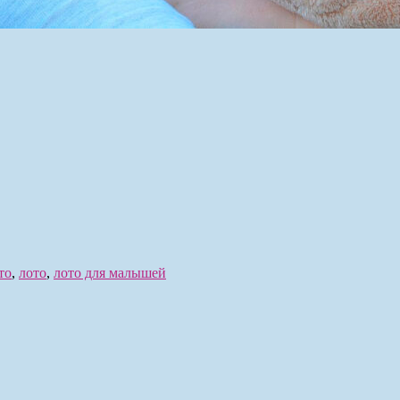
то
,
лото
,
лото для малышей