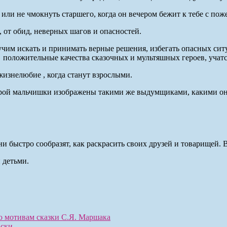
ли не чмокнуть старшего, когда он вечером бежит к тебе с пож
, от обид, неверных шагов и опасностей.
 учим искать и принимать верные решения, избегать опасных си
оложительные качества сказочных и мультяшных героев, учатс
жизнелюбие , когда станут взрослыми.
торой мальчишки изображены такими же выдумщиками, какими они
 быстро сообразят, как раскрасить своих друзей и товарищей. В
 детьми.
о мотивам сказки С.Я. Маршака
ски.