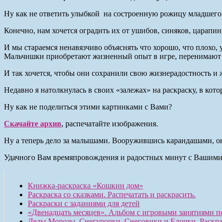
Ну как не ответить улыбкой на состроенную рожицу младшего и
Конечно, нам хочется оградить их от ушибов, синяков, царапин
И мы стараемся ненавязчиво объяснять что хорошо, что плохо,
Мальчишки приобретают жизненный опыт в игре, перенимают п
И так хочется, чтобы они сохранили свою жизнерадостность и 
Недавно я натолкнулась в своих «залежах» на раскраску, в ко
Ну как не поделиться этими картинками с Вами?
Скачайте архив
, распечатайте изображения.
Ну а теперь дело за малышами. Вооружившись карандашами, они
Удачного Вам времяпровождения и радостных минут с Вашими
Книжка-раскраска «Кошкин дом»
Раскраска со сказками. Распечатать и раскрасить.
Раскраски с заданиями для детей
«Двенадцать месяцев». Альбом с игровыми занятиями п
Деды Морозы, Снегурочки, Снеговики и Елочки. Раскра