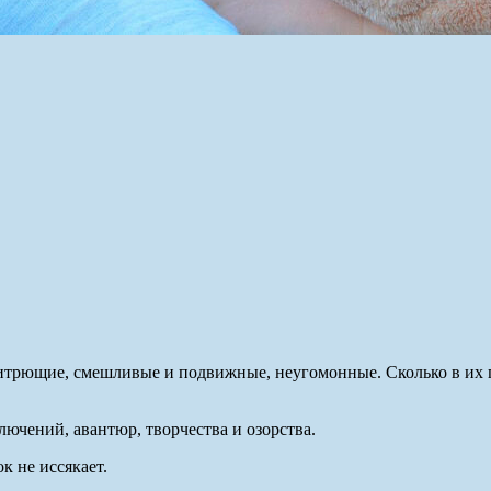
трющие, смешливые и подвижные, неугомонные. Сколько в их г
ючений, авантюр, творчества и озорства.
к не иссякает.