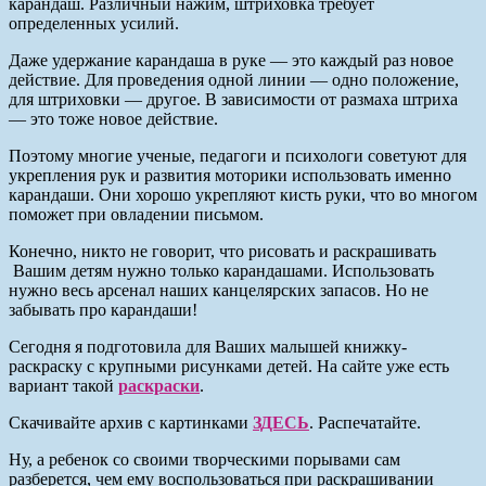
карандаш. Различный нажим, штриховка требует
определенных усилий.
Даже удержание карандаша в руке — это каждый раз новое
действие. Для проведения одной линии — одно положение,
для штриховки — другое. В зависимости от размаха штриха
— это тоже новое действие.
Поэтому многие ученые, педагоги и психологи советуют для
укрепления рук и развития моторики использовать именно
карандаши. Они хорошо укрепляют кисть руки, что во многом
поможет при овладении письмом.
Конечно, никто не говорит, что рисовать и раскрашивать
Вашим детям нужно только карандашами. Использовать
нужно весь арсенал наших канцелярских запасов. Но не
забывать про карандаши!
Сегодня я подготовила для Ваших малышей книжку-
раскраску с крупными рисунками детей. На сайте уже есть
вариант такой
раскраски
.
Скачивайте архив с картинками
ЗДЕСЬ
. Распечатайте.
Ну, а ребенок со своими творческими порывами сам
разберется, чем ему воспользоваться при раскрашивании