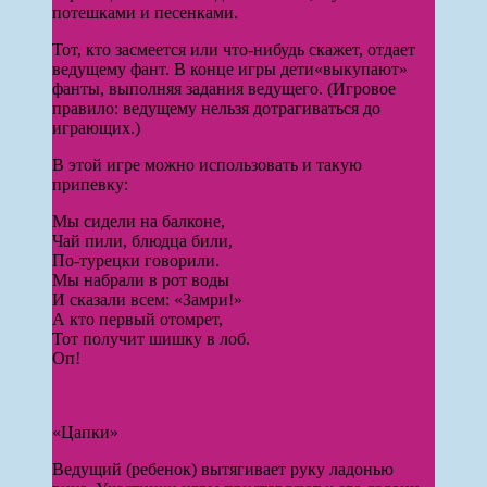
потешками и песенками.
Тот, кто засме­ется или что-нибудь скажет, отдает
ведущему фант. В конце игры дети«выкупают»
фанты, выполняя задания ведущего. (Игровое
правило: ведущему нельзя дотрагиваться до
играющих.)
В этой игре можно использовать и такую
припевку:
Мы сидели на балконе,
Чай пили, блюдца били,
По-турецки говорили.
Мы набрали в рот воды
И сказали всем: «Замри!»
А кто первый отомрет,
Тот получит шишку в лоб.
Оп!
«Цапки»
Ведущий (ребенок) вытягивает руку ладонью