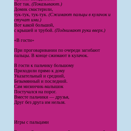
Вот так.
(Показывают.)
Домик смастерили,
тук-тук, тук-тук.
(Сжимают пальцы в кулачок и
стучат ими.)
Вот какой большой,
с крышей и трубой.
(Поднимают руки вверх.)
«В гости»
При проговаривании по очереди загибают
пальцы. В конце сжимают в кулачок.
В гости к пальчику большому
Приходили прямо к дому
Указательный и средний,
Безымянный и последний.
Сам мизинчик-малышок
Постучался на порог.
Вместе пальчики — друзья,
Друг без друга им нельзя.
Игры с пальцами