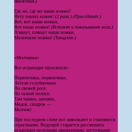
движения.)
Где же, где же наши ножки?
Нету наших ножек!
(2 раза.) (Приседают.)
Вот, вот наши ножки,
Вот наши ножки!
(Встают и показывают ноги.)
Пляшут, пляшут наши ножки,
Маленькие ножки!
(Танцуют.)
«Молчанка»
Все играющие произносят:
Первенчики, первенчики,
Летели голубенчики
По свежей росе,
По чужой полосе.
Там чашки, орешки,
Медок, сахарок —
Молчок!
При последнем слове все замолкают и становятся
серьезными. Ведущий старается рассмешить
играющих неле­пыми движениями, шуточными