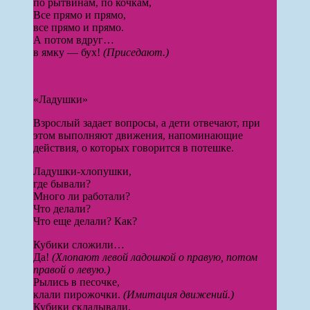
по рытвинам, по кочкам,
Все прямо и прямо,
все прямо и прямо.
А потом вдруг…
в ямку — бух!
(Приседают.)
«Ладушки»
Взрослый задает вопросы, а дети отвечают, при
этом выполняют движения, напоминающие
действия, о которых говорится в потешке.
Ладушки-хлопушки,
где бывали?
Много ли работали?
Что делали?
Что еще делали? Как?
Кубики сложили…
Да!
(Хлопают левой ладошкой о правую, потом
правой о левую.)
Рылись в песочке,
клали пирожочки.
(Имитация движений.)
Кубики складывали.