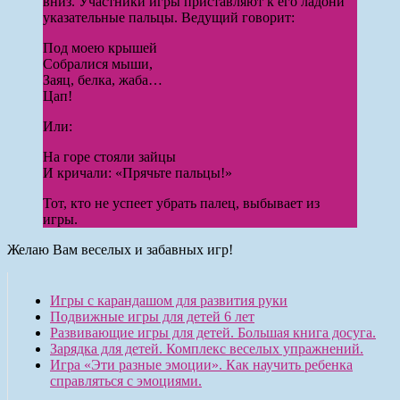
вниз. Участники игры приставляют к его ладони
указательные пальцы. Ведущий говорит:
Под моею крышей
Собралися мыши,
Заяц, белка, жаба…
Цап!
Или:
На горе стояли зайцы
И кричали: «Прячьте пальцы!»
Тот, кто не успеет убрать палец, выбывает из
игры.
Желаю Вам веселых и забавных игр!
Игры с карандашом для развития руки
Подвижные игры для детей 6 лет
Развивающие игры для детей. Большая книга досуга.
Зарядка для детей. Комплекс веселых упражнений.
Игра «Эти разные эмоции». Как научить ребенка
справляться с эмоциями.