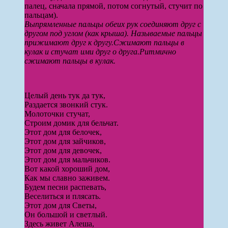
палец, сначала прямой, потом согнутый, сту­чит по
пальцам).
Выпрямленные пальцы обеих рук соединяют друг с
другом под углом (как крыша). Называемые пальцы
прижимают друг к другу.
Сжимают пальцы в
кулак и стучат ими друг о друга.
Ритмично
сжимают пальцы в кулак.
Целый день тук да тук,
Раздается звонкий стук.
Молоточки стучат,
Строим домик для бельчат.
Этот дом для белочек,
Этот дом для зайчиков,
Этот дом для девочек,
Этот дом для мальчиков.
Вот какой хороший дом,
Как мы славно заживем.
Будем песни распевать,
Веселиться и плясать.
Этот дом для Светы,
Он большой и светлый.
Здесь живет Алеша,