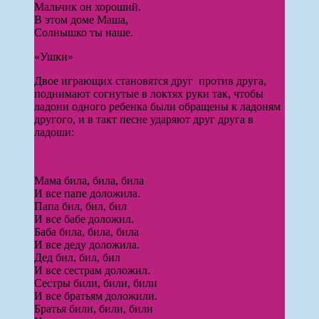
Мальчик он хороший.
В этом доме Маша,
Солнышко ты наше.
«Ушки»
Двое играющих становятся друг про­тив друга,
поднимают согнутые в лок­тях руки так, чтобы
ладони одного ребенка были обращены к ладоням
другого, и в такт песне ударяют друг друга в
ладоши:
Мама била, била, била
И все папе доложила.
Папа бил, бил, бил
И все бабе доложил.
Баба била, била, била
И все деду доложила.
Дед бил, бил, бил
И все сестрам доложил.
Сестры били, били, били
И все братьям доложили.
Братья били, били, били