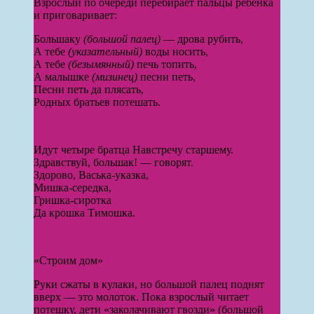
Взрослый по очереди перебирает пальцы ребенка
и приговаривает:
Большаку
(большой палец)
— дрова рубить,
А тебе
(указательный)
воды носить,
А тебе
(безымянный)
печь топить,
А малышке
(мизинец)
песни петь,
Песни петь да плясать,
Родных братьев потешать.
Идут четыре братца Навстречу старшему.
Здравствуй, большак! — говорят.
Здорово, Васька-указка,
Мишка-середка,
Гришка-сиротка
Да крошка Тимошка.
«Строим дом»
Руки сжаты в кулаки, но большой палец поднят
вверх — это молоток. Пока взрослый читает
потешку, дети «заколачивают гвозди» (большой