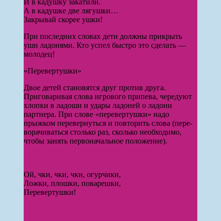
И в кадушку закатили.
А в кадушке две лягушки…
Закрывай скорее ушки!
При последних словах дети должны прикрыть
уши ладонями. Кто успел быстро это сделать —
молодец!
«Перевертушки»
Двое детей становятся друг против друга.
Приговаривая слова игрового припева, чередуют
хлопки в ладоши и удары ладоней о ладони
партнера. При слове «перевертушки» надо
прыжком перевернуться и повторить слова (пере­
ворачиваться столько раз, сколько не­обходимо,
чтобы занять первоначаль­ное положение).
Ой, чки, чки, чки, огурчики,
Ложки, плошки, поварешки,
Перевертушки!