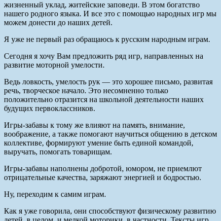
жизненный уклад, житейские заповеди. В этом богатство
нашего родного языка. И все это с помощью народных игр мы
можем донести до наших детей.
Я уже не первый раз обращаюсь к русским народным играм.
Сегодня я хочу Вам предложить ряд игр, направленных на
развитие моторной умелости.
Ведь ловкость, умелость рук — это хорошее письмо, развитая
речь, творческое начало. Это несомненно только
положительно отразится на школьной деятельности наших
будущих первоклассников.
Игры-забавы к тому же влияют на память, внимание,
воображение, а также помогают научиться общению в детском
коллективе, формируют умение быть единой командой,
выручать, помогать товарищам.
Игры-забавы наполнены добротой, юмором, не приемлют
отрицательные качества, заряжают энергией и бодростью.
Ну, переходим к самим играм.
Как я уже говорила, они способствуют физическому развитию
детей, в целом, и мелкой моторики, в частности. Тексты игр