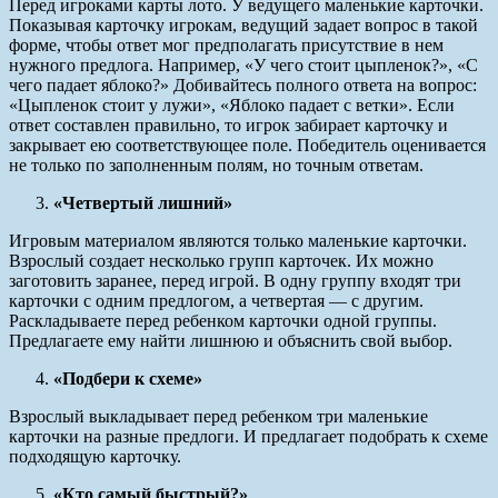
Перед игроками карты лото. У ведущего маленькие карточки.
Показывая карточку игрокам, ведущий задает вопрос в такой
форме, чтобы ответ мог предполагать присутствие в нем
нужного предлога. Например, «У чего стоит цыпленок?», «С
чего падает яблоко?» Добивайтесь полного ответа на вопрос:
«Цыпленок стоит у лужи», «Яблоко падает с ветки». Если
ответ составлен правильно, то игрок забирает карточку и
закрывает ею соответствующее поле. Победитель оценивается
не только по заполненным полям, но точным ответам.
«Четвертый лишний»
Игровым материалом являются только маленькие карточки.
Взрослый создает несколько групп карточек. Их можно
заготовить заранее, перед игрой. В одну группу входят три
карточки с одним предлогом, а четвертая — с другим.
Раскладываете перед ребенком карточки одной группы.
Предлагаете ему найти лишнюю и объяснить свой выбор.
«Подбери к схеме»
Взрослый выкладывает перед ребенком три маленькие
карточки на разные предлоги. И предлагает подобрать к схеме
подходящую карточку.
«Кто самый быстрый?»