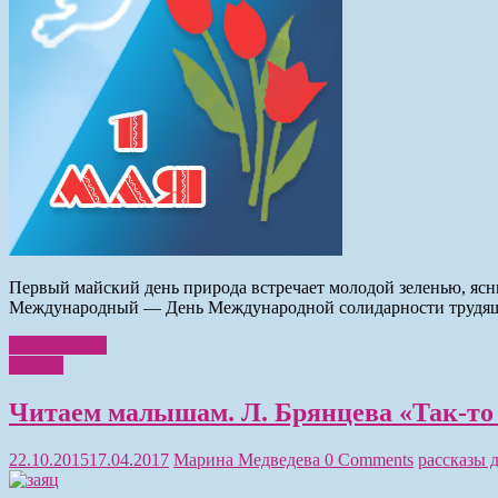
Первый майский день природа встречает молодой зеленью, ясн
Международный — День Международной солидарности трудящих
Читать далее
Чтение
Читаем малышам. Л. Брянцева «Так-то
22.10.2015
17.04.2017
Марина Медведева
0 Comments
рассказы 