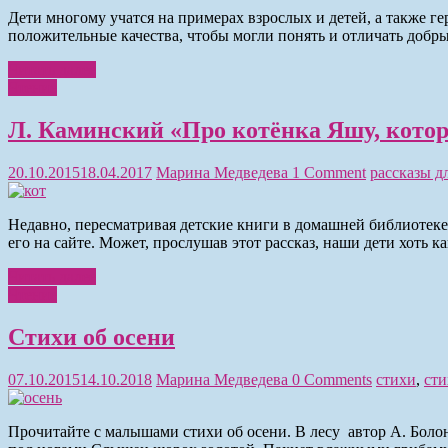
Дети многому учатся на примерах взрослых и детей, а также ге
положительные качества, чтобы могли понять и отличать добры
Читать далее
Чтение
Л. Каминский «Про котёнка Яшу, котор
20.10.2015
18.04.2017
Марина Медведева
1 Comment
рассказы д
Недавно, пересматривая детские книги в домашней библиотеке,
его на сайте. Может, прослушав этот рассказ, наши дети хоть как
Читать далее
Чтение
Стихи об осени
07.10.2015
14.10.2018
Марина Медведева
0 Comments
стихи
,
сти
Прочитайте с малышами стихи об осени. В лесу автор А. Боло