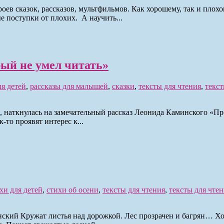
роев сказок, рассказов, мультфильмов. Как хорошему, так и плох
е поступки от плохих. А научить...
ый не умел читать»
ля детей
,
рассказы для малышей
,
сказки
,
тексты для чтения
,
текст
 наткнулась на замечательный рассказ Леонида Каминского «Про
-то проявят интерес к...
хи для детей
,
стихи об осени
,
тексты для чтения
,
тексты для чтен
нский Кружат листья над дорожкой. Лес прозрачен и багрян… Х