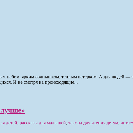
ым небом, ярким солнышком, теплым ветерком. А для людей — э
ся. И не смотря на происходящие...
 лучше»
для детей
,
рассказы для малышей
,
тексты для чтения детям
,
читае