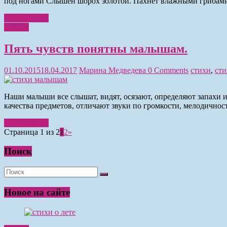
под ногами Слышен шорох золотой. Пахнет влажными грибами,
Читать далее
Чтение
Пять чувств понятны малышам.
01.10.2015
18.04.2017
Марина Медведева
0 Comments
стихи
,
сти
Наши малыши все слышат, видят, осязают, определяют запахи и
качества предметов, отличают звуки по громкости, мелодичност
Читать далее
Страница 1 из 2
1
2
»
Поиск
Новое на сайте