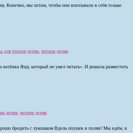
ому. Конечно, мы хотим, чтобы они впитывали в себя только
ы для чтения детям
,
читаем детям
 котёнка Яшу, который не умел читать». И решила разместить
ия детям
,
читаем детям
орошо бродить с лукошком Вдоль опушек и полян! Мы идём, и