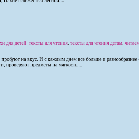
 Пахнет свежестью лесной....
хи для детей
,
тексты для чтения
,
тексты для чтения детям
,
читаем
 пробуют на вкус. И с каждым днем все больше и разнообразнее
и, проверяют предметы на мягкость,...