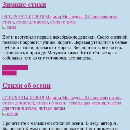
Зимние стихи
06.12.2015
21.07.2016
Марина Медведева
0 Comments
зима
,
стихи
,
стихи для детей
,
стихи о зиме
Вот и наступили первые декабрьские денечки. Скоро снежной
пеленой покроются улицы, дороги. Деревья утеплятся в белые
шубки и шапки, прячась от мороза. Звери, птицы всю осень
готовились к приходу Матушки Зимы. Кто в тёплые края
собирался, кто ко сну готовился, кто запасы...
Читать далее
Чтение
Стихи об осени
07.10.2015
14.10.2018
Марина Медведева
0 Comments
стихи
,
стихи для детей
,
стихи об осени
,
тексты для чтения
,
тексты
для чтения детям
,
читаем детям
Прочитайте с малышами стихи об осени. В лесу автор А.
Болонский Кружат листья над дорожкой. Лес прозрачен и