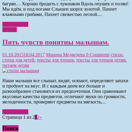
багрян… Хорошо бродить с лукошком Вдоль опушек и полян!
Мы идём, и под ногами Слышен шорох золотой. Пахнет
влажными грибами, Пахнет свежестью лесной....
Читать далее
Чтение
Пять чувств понятны малышам.
01.10.2015
18.04.2017
Марина Медведева
0 Comments
стихи
,
стихи для детей
,
тексты для чтения
,
тексты для чтения детям
,
читаем детям
Наши малыши все слышат, видят, осязают, определяют запахи
и пробуют на вкус. И с каждым днем все больше и
разнообразнее становятся их предпочтения. Они сравнивают
вкусовые качества предметов, отличают звуки по громкости,
мелодичности, проверяют предметы на мягкость,...
Читать далее
Страница 1 из 2
1
2
»
Поиск