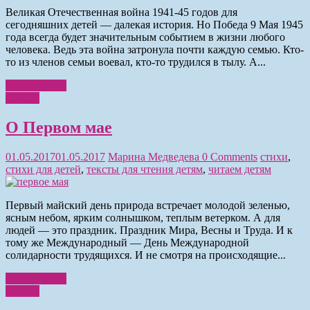
Великая Отечественная война 1941-45 годов для
сегодняшних детей — далекая история. Но Победа 9 Мая 1945
года всегда будет значительным событием в жизни любого
человека. Ведь эта война затронула почти каждую семью. Кто-
то из членов семьи воевал, кто-то трудился в тылу. А...
Читать далее
Чтение
О Первом мае
01.05.2017
01.05.2017
Марина Медведева
0 Comments
стихи
,
стихи для детей
,
тексты для чтения детям
,
читаем детям
Первый майский день природа встречает молодой зеленью,
ясным небом, ярким солнышком, теплым ветерком. А для
людей — это праздник. Праздник Мира, Весны и Труда. И к
тому же Международный — День Международной
солидарности трудящихся. И не смотря на происходящие...
Читать далее
Чтение