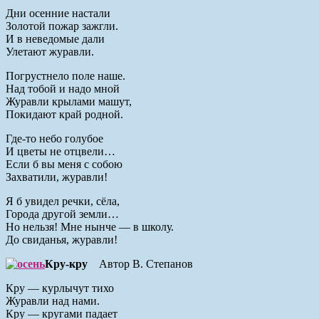
Дни осенние настали
Золотой пожар зажгли.
И в неведомые дали
Улетают журавли.
Погрустнело поле наше.
Над тобой и надо мной
Журавли крылами машут,
Покидают край родной.
Где-то небо голубое
И цветы не отцвели…
Если б вы меня с собою
Захватили, журавли!
Я б увидел речки, сёла,
Города другой земли…
Но нельзя! Мне нынче — в школу.
До свиданья, журавли!
Кру-кру
Автор В. Степанов
Кру — курлычут тихо
Журавли над нами.
Кру — кругами падает