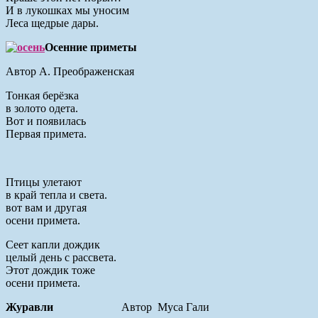
И в лукошках мы уносим
Леса щедрые дары.
Осенние приметы
Автор А. Преображенская
Тонкая берёзка
в золото одета.
Вот и появилась
Первая примета.
Птицы улетают
в край тепла и света.
вот вам и другая
осени примета.
Сеет капли дождик
целый день с рассвета.
Этот дождик тоже
осени примета.
Журавли
Автор Муса Гали