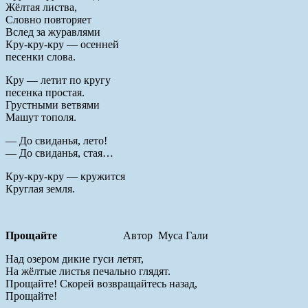
Жёлтая листва,
Словно повторяет
Вслед за журавлями
Кру-кру-кру — осенней
песенки слова.
Кру — летит по кругу
песенка простая.
Грустными ветвями
Машут тополя.
— До свиданья, лето!
— До свиданья, стая…
Кру-кру-кру — кружится
Круглая земля.
Прощайте
Автор Муса Гали
Над озером дикие гуси летят,
На жёлтые листья печально глядят.
Прощайте! Скорей возвращайтесь назад,
Прощайте!