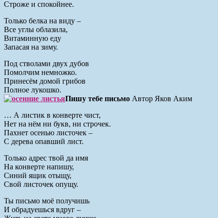
Строже и спокойнее.
Только белка на виду –
Все углы облазила,
Витаминную еду
Запасая на зиму.
Под стволами двух дубов
Помолчим немножко.
Принесём домой грибов
Полное лукошко.
Пишу тебе письмо
Автор Яков Аким
… А листик в конверте чист,
Нет на нём ни букв, ни строчек.
Пахнет осенью листочек –
С дерева опавший лист.
Только адрес твой да имя
На конверте напишу,
Синий ящик отыщу,
Свой листочек опущу.
Ты письмо моё получишь
И обрадуешься вдруг –