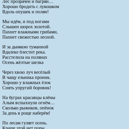
Лес прозрачен и багрян…
Хорошо бродить с лукошком
Вдоль опушек и полян!
Мы идём, и под ногами
Слышен шорох золотой.
Пахнет влажными грибами,
Пахнет свежестью лесной.
И за дымкою туманной
Вдалеке блестит река.
Расстелила на полянах
Осень жёлтые шелка
Через хвою луч весёлый
В чащу ельника проник.
Хорошо у влажных ёлок
Снять упругий боровик!
На буграх красавцы клёны
Алым вспыхнули огнём…
Сколько рыжиков, опёнок
За день в роще наберём!
По лесам гуляет осень.
Краше этой нет поры…