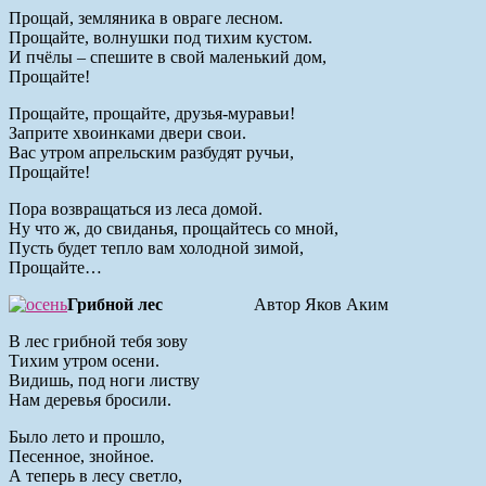
Прощай, земляника в овраге лесном.
Прощайте, волнушки под тихим кустом.
И пчёлы – спешите в свой маленький дом,
Прощайте!
Прощайте, прощайте, друзья-муравьи!
Заприте хвоинками двери свои.
Вас утром апрельским разбудят ручьи,
Прощайте!
Пора возвращаться из леса домой.
Ну что ж, до свиданья, прощайтесь со мной,
Пусть будет тепло вам холодной зимой,
Прощайте…
Грибной лес
Автор Яков Аким
В лес грибной тебя зову
Тихим утром осени.
Видишь, под ноги листву
Нам деревья бросили.
Было лето и прошло,
Песенное, знойное.
А теперь в лесу светло,