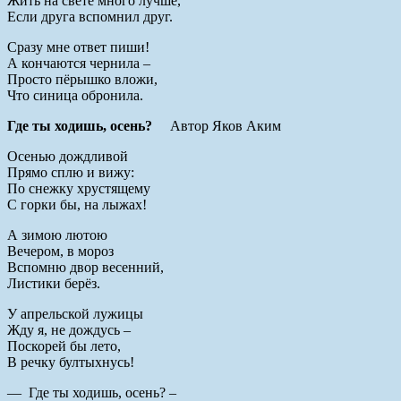
Жить на свете много лучше,
Если друга вспомнил друг.
Сразу мне ответ пиши!
А кончаются чернила –
Просто пёрышко вложи,
Что синица обронила.
Где ты ходишь, осень?
Автор Яков Аким
Осенью дождливой
Прямо сплю и вижу:
По снежку хрустящему
С горки бы, на лыжах!
А зимою лютою
Вечером, в мороз
Вспомню двор весенний,
Листики берёз.
У апрельской лужицы
Жду я, не дождусь –
Поскорей бы лето,
В речку бултыхнусь!
— Где ты ходишь, осень? –