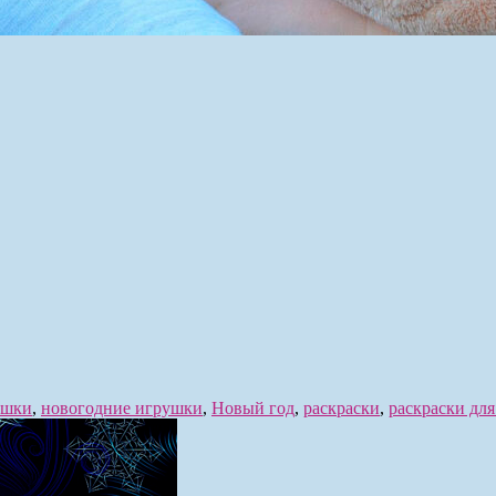
ушки
,
новогодние игрушки
,
Новый год
,
раскраски
,
раскраски для