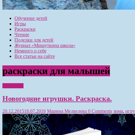
Обучение детей
Игры
Раскраски
Чтение
Поделки для детей
Журнал «Мишуткина школа»
Немного о себе
Все статьи на сайте
раскраски для малышей
Раскраски
Новогодние игрушки. Раскраска.
20.12.2015
18.07.2016
Марина Медведева
0 Comments
зима
,
игр