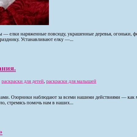
ды — елки наряженные повсюду, украшенные деревья, огоньки, 
разднику. Устанавливают елку —...
ания.
,
раскраски для детей
,
раскраски для малышей
с нами. Озорники наблюдают за всеми нашими действиями — как 
ло, стремясь помочь нам в наших...
»