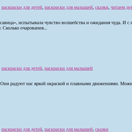
,
раскраски для детей
,
раскраски для малышей
,
сказки
,
читаем де
савица», испытывала чувство волшебства и ожидания чуда. И с 
 Сколько очарования...
,
раскраски для детей
,
раскраски для малышей
 Они радуют нас яркой окраской и плавными движениями. Можно
,
раскраски для детей
,
раскраски для малышей
,
сказки