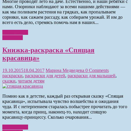
Многие проводят лето на даче. Естественно, и наши ребятки с
нами. Озорники наблюдают за всеми нашими действиями —
как мы поливаем растения на грядках, как пропалываем
сорняки, как сажаем рассаду, как собираем урожай. И им до
всего есть дело, стремясь помочь нам в наших...
Читать далее
Раскраски
Книжка-раскраска «Спящая
красавица»
19.10.2015
18.04.2017
Марина Медведева
0 Comments
раскраски
,
раскраски для детей
,
раскраски для малышей
,
сказки
,
читаем детям
Помню как в детстве, каждый раз открывая сказку «Спящая
красавица», испытывала чувство волшебства и ожидания
чуда. И с нетерпением старалась побыстрее прочитать до того
момента, когда принц, наконец-то, находит спящую
красавицу-принцессу. Сколько очарования...
Читать далее