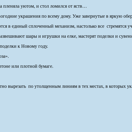
ра пленяла уютом, и стол ломился от яств…
вогодние украшения по всему дому. Уже завернутые в яркую обе
тся в единый сплоченный механизм, настолько все стремятся уча
развешивают шары и игрушки на елке, мастерят поделки и сувен
поделки к Новому году.
за».
ртоне или плотной бумаге.
атно вырезать по утолщенным линиям в тех местах, в которых ук