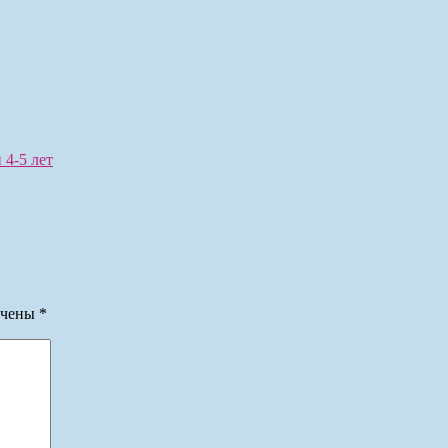
 4-5 лет
ечены
*