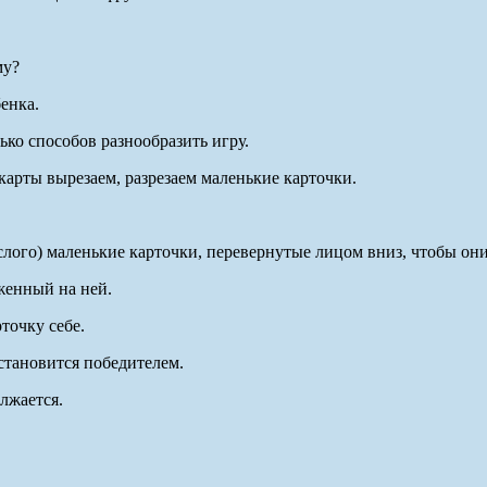
му?
енка.
ько способов разнообразить игру.
арты вырезаем, разрезаем маленькие карточки.
слого) маленькие карточки, перевернутые лицом вниз, чтобы он
женный на ней.
рточку себе.
 становится победителем.
лжается.