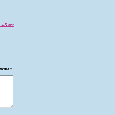
 4-5 лет
ечены
*