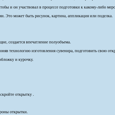
 чтобы и он участвовал в процессе подготовки к какому-либо ме
и. Это может быть рисунок, картина, аппликация или поделка.
ие, создается впечатление полуобъ­ема.
няв технологию изготовления сувенира, подготовить свою отк
обложку и курочку.
скройте открытку .
ороны открытки.