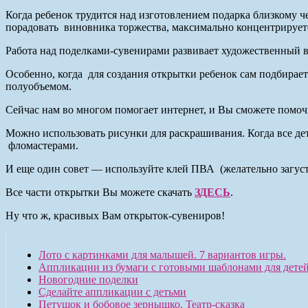
Когда ребенок трудится над изготовлением подарка близкому че
порадовать виновника торжества, максимально концентрируется
Работа над поделками-сувенирами развивает художественный вк
Особенно, когда для создания открытки ребенок сам подбирает
полуобъемом.
Сейчас нам во многом помогает интернет, и Вы сможете помо
Можно использовать рисунки для раскрашивания. Когда все дет
фломастерами.
И еще один совет — используйте клей ПВА (желательно загуст
Все части открытки Вы можете скачать
ЗДЕСЬ
.
Ну что ж, красивых Вам открыток-сувениров!
Лото с картинками для малышей. 7 вариантов игры.
Аппликации из бумаги с готовыми шаблонами для детей
Новогодние поделки
Сделайте аппликации с детьми
Петушок и бобовое зернышко. Театр-сказка