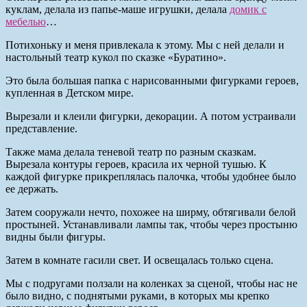
куклам, делала из папье-маше игрушки, делала
домик с
мебелью
…
Потихоньку и меня привлекала к этому. Мы с ней делали и
настольный театр кукол по сказке «Буратино».
Это была большая папка с нарисованными фигурками героев,
купленная в Детском мире.
Вырезали и клеили фигурки, декорации. А потом устраивали
представление.
Также мама делала теневой театр по разным сказкам.
Вырезала контуры героев, красила их черной тушью. К
каждой фигурке прикреплялась палочка, чтобы удобнее было
ее держать.
Затем сооружали нечто, похожее на ширму, обтягивали белой
простыней. Устанавливали лампы так, чтобы через простыню
видны были фигуры.
Затем в комнате гасили свет. И освещалась только сцена.
Мы с подругами ползали на коленках за сценой, чтобы нас не
было видно, с поднятыми руками, в которых мы крепко