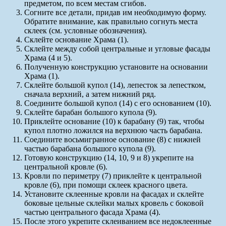
предметом, по всем местам сгибов.
Согните все детали, придав им необходимую форму.
Обратите внимание, как правильно согнуть места
склеек (см. условные обозначения).
Склейте основание Храма (1).
Склейте между собой центральные и угловые фасады
Храма (4 и 5).
Полученную конструкцию установите на основании
Храма (1).
Склейте большой купол (14), лепесток за лепестком,
сначала верхний, а затем нижний ряд.
Соедините большой купол (14) с его основанием (10).
Склейте барабан большого купола (9).
Приклейте основание (10) к барабану (9) так, чтобы
купол плотно ложился на верхнюю часть барабана.
Соедините восьмигранное основание (8) с нижней
частью барабана большого купола (9).
Готовую конструкцию (14, 10, 9 и 8) укрепите на
центральной кровле (6).
Кровли по периметру (7) приклейте к центральной
кровле (6), при помощи склеек красного цвета.
Установите склеенные кровли на фасадах и склейте
боковые цельные склейки малых кровель с боковой
частью центрального фасада Храма (4).
После этого укрепите склеиванием все недоклеенные