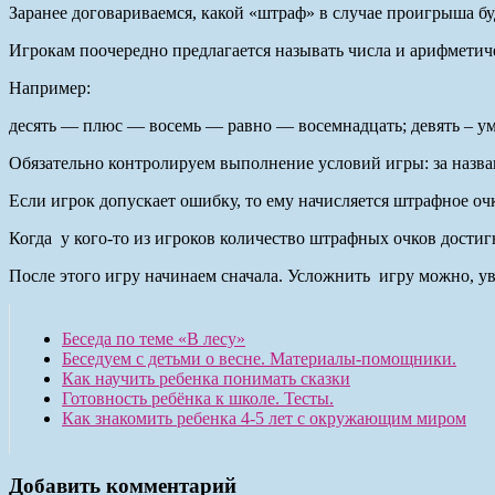
Заранее договариваемся, какой «штраф» в случае проигрыша буд
Игрокам поочередно предлагается называть числа и арифметич
Например:
десять — плюс — восемь — равно — восемнадцать;
девять – у
Обязательно контролируем выполнение условий игры: за назван
Если игрок допускает ошибку, то ему начисляется штрафное оч
Когда у кого-то из игроков количество штрафных очков достиг
После этого игру начинаем сначала. Усложнить игру можно, у
Беседа по теме «В лесу»
Беседуем с детьми о весне. Материалы-помощники.
Как научить ребенка понимать сказки
Готовность ребёнка к школе. Тесты.
Как знакомить ребенка 4-5 лет с окружающим миром
Добавить комментарий