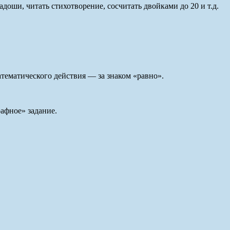
адоши, читать стихотворение, сосчитать двойками до 20 и т.д.
атематического действия — за знаком «равно».
афное» задание.