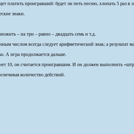
ет платить проигравший: будет ли петь песню, хлопать 5 раз в л
еские знаки.
множить – на три – равно – двадцать семь и т.д.
ным числом всегда следует арифметический знак; а результат м
ко. А игра продолжается дальше.
нет 10, он считается проигравшим. И он должен выполнить «штр
величивая количество действий.