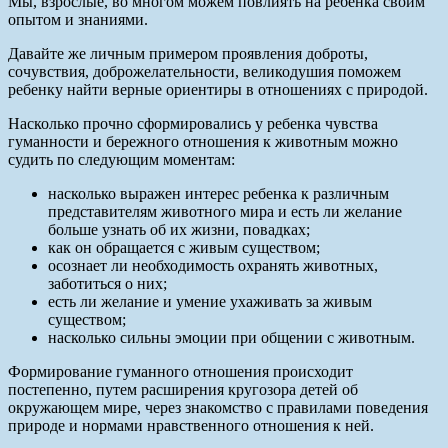
Мы, взрослые, во многом можем повлиять на ребенка своим
опытом и знаниями.
Давайте же личным примером проявления доброты,
сочувствия, доброжелательности, великодушия поможем
ребенку найти верные ориентиры в отношениях с природой.
Насколько прочно сформировались у ребенка чувства
гуманности и бережного отношения к животным можно
судить по сле­дующим моментам:
насколько выражен интерес ребенка к различным
представителям животного мира и есть ли жела­ние
больше узнать об их жизни, повадках;
как он обращается с живым существом;
осознает ли необходимость охранять животных,
заботиться о них;
есть ли желание и умение ухаживать за живым
существом;
насколько сильны эмоции при общении с животным.
Формирование гуманного отношения происходит
постепенно, путем расширения кругозора детей об
окружающем мире, через знакомство с правилами поведения
природе и нормами нравственного отно­шения к ней.