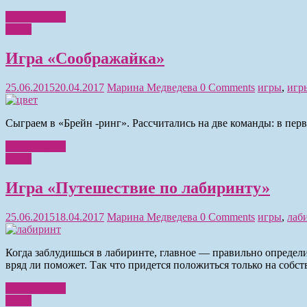
Читать далее
Игры
Игра «Соображайка»
25.06.2015
20.04.2017
Марина Медведева
0 Comments
игры
,
игр
Сыграем в «Брейн -ринг». Рассчитались на две команды: в пер
Читать далее
Игры
Игра «Путешествие по лабиринту»
25.06.2015
18.04.2017
Марина Медведева
0 Comments
игры
,
лаб
Когда заблудишься в лабиринте, главное — правильно определит
вряд ли поможет. Так что придется положиться только на собст
Читать далее
Игры