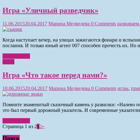
Игра «Уличный разведчик»
11.06.2015
20.04.2017
Марина Медведева
0 Comments
развивае
Когда наступает вечер, на улицах зажигаются фонари и вспых
послания. И только юный агент 007 способен прочесть их. Но
Читать далее
Игры
Игра «Что такое перед нами?»
10.06.2015
20.04.2017
Марина Медведева
0 Comments
игры
,
пра
Помните знаменитый сказочный камень у развилки: «Налево п
это был первый дорожный указатель. И современные указатели 
Читать далее
Страница 1 из 2
1
2
»
Поиск