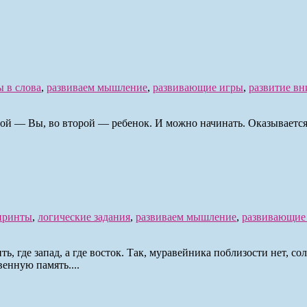
ы в слова
,
развиваем мышление
,
развивающие игры
,
развитие в
вой — Вы, во второй — ребенок. И можно начинать. Оказывается,
иринты
,
логические задания
,
развиваем мышление
,
развивающие
ь, где запад, а где восток. Так, муравейника поблизости нет, с
венную память....