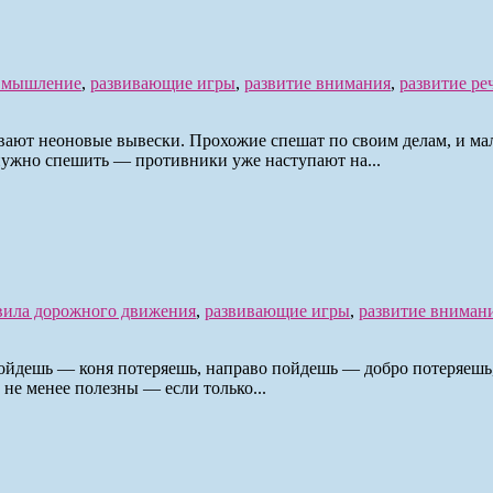
м мышление
,
развивающие игры
,
развитие внимания
,
развитие ре
ивают неоновые вывески. Прохожие спешат по своим делам, и ма
 нужно спешить — противники уже наступают на...
вила дорожного движения
,
развивающие игры
,
развитие вниман
ойдешь — коня потеряешь, направо пойдешь — добро потеряешь,
не менее полезны — если только...