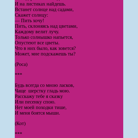
И на листиках найдешь.
Встанет солнце над садами,
Скажет солнцу:
— Пить хочу!
Пить, склоняясь над цветами,
Каждому велит лучу.
Только солнышко напьется,
Опустеют все цветы.
Что в них было, как зовется?
Может, мне подскажешь ты?
(Роса)
***
Будь всегда со мною ласков,
Чаще шерстку гладь мою.
Расскажу тебе я сказку
Или песенку спою.
Нет моей походки тише,
И меня боятся мыши.
(Кот)
***