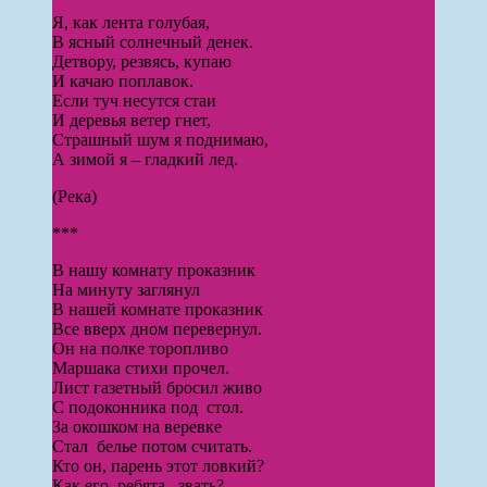
Я, как лента голубая,
В ясный солнечный денек.
Детвору, резвясь, купаю
И качаю поплавок.
Если туч несутся стаи
И деревья ветер гнет,
Страшный шум я поднимаю,
А зимой я – гладкий лед.
(Река)
***
В нашу комнату проказник
На минуту заглянул
В нашей комнате проказник
Все вверх дном перевернул.
Он на полке торопливо
Маршака стихи прочел.
Лист газетный бросил живо
С подоконника под стол.
За окошком на веревке
Стал белье потом считать.
Кто он, парень этот ловкий?
Как его, ребята, звать?