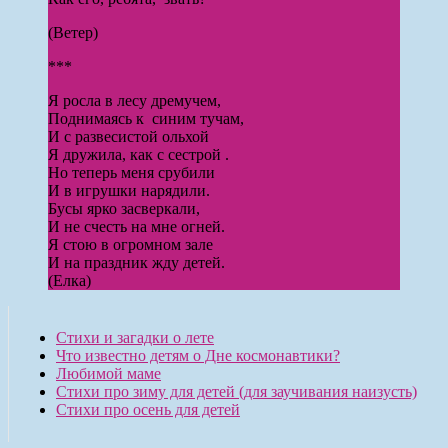
(Ветер)
***
Я росла в лесу дремучем,
Поднимаясь к синим тучам,
И с развесистой ольхой
Я дружила, как с сестрой .
Но теперь меня срубили
И в игрушки нарядили.
Бусы ярко засверкали,
И не счесть на мне огней.
Я стою в огромном зале
И на праздник жду детей.
(Елка)
Стихи и загадки о лете
Что известно детям о Дне космонавтики?
Любимой маме
Стихи про зиму для детей (для заучивания наизусть)
Стихи про осень для детей