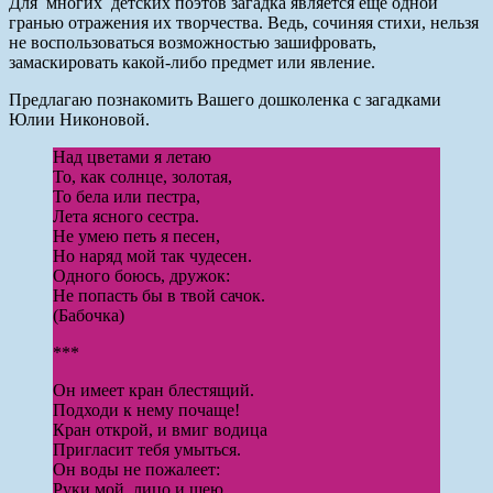
Для многих детских поэтов загадка является еще одной
гранью отражения их творчества. Ведь, сочиняя стихи, нельзя
не воспользоваться возможностью зашифровать,
замаскировать какой-либо предмет или явление.
Предлагаю познакомить Вашего дошколенка с загадками
Юлии Никоновой.
Над цветами я летаю
То, как солнце, золотая,
То бела или пестра,
Лета ясного сестра.
Не умею петь я песен,
Но наряд мой так чудесен.
Одного боюсь, дружок:
Не попасть бы в твой сачок.
(Бабочка)
***
Он имеет кран блестящий.
Подходи к нему почаще!
Кран открой, и вмиг водица
Пригласит тебя умыться.
Он воды не пожалеет:
Руки мой, лицо и шею,