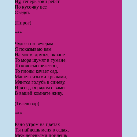
Ну, теперь зови ребят –
По кусочку все
Съедят.
(Пирог)
***
Чудеса по вечерам
Я показываю вам.
На моем, друзья, экране
То моря шумят в тумане,
То колосья шелестят,
То плоды качает сад.
Машет сизыми крылами,
Мчится голубь в синеву.
И всегда я рядом с вами
В вашей комнате живу.
(Телевизор)
***
Рано утром на цветах
Ты найдешь меня в садах,
Меж деревьями пойдешь –