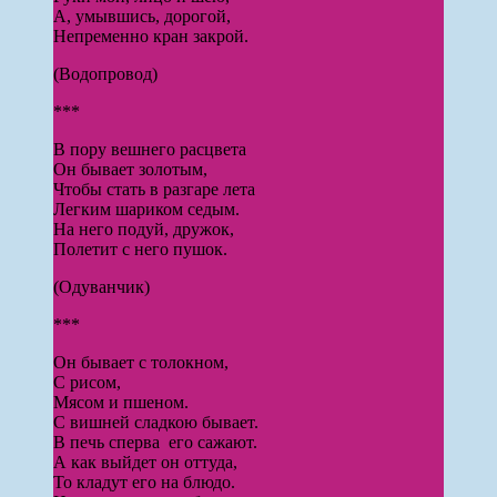
А, умывшись, дорогой,
Непременно кран закрой.
(Водопровод)
***
В пору вешнего расцвета
Он бывает золотым,
Чтобы стать в разгаре лета
Легким шариком седым.
На него подуй, дружок,
Полетит с него пушок.
(Одуванчик)
***
Он бывает с толокном,
С рисом,
Мясом и пшеном.
С вишней сладкою бывает.
В печь сперва его сажают.
А как выйдет он оттуда,
То кладут его на блюдо.