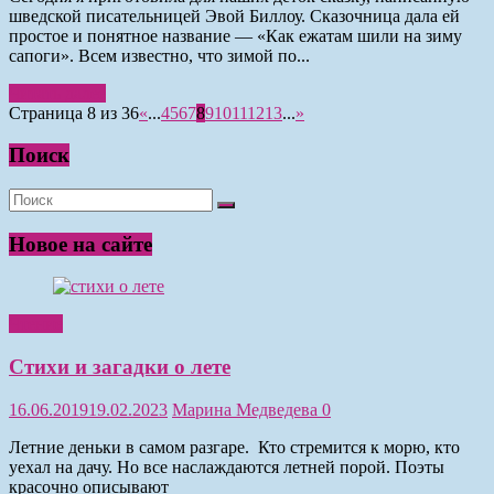
шведской писательницей Эвой Биллоу. Сказочница дала ей
простое и понятное название — «Как ежатам шили на зиму
сапоги». Всем известно, что зимой по...
Читать далее
Страница 8 из 36
«
...
4
5
6
7
8
9
10
11
12
13
...
»
Поиск
Новое на сайте
Чтение
Стихи и загадки о лете
16.06.2019
19.02.2023
Марина Медведева
0
Летние деньки в самом разгаре. Кто стремится к морю, кто
уехал на дачу. Но все наслаждаются летней порой. Поэты
красочно описывают