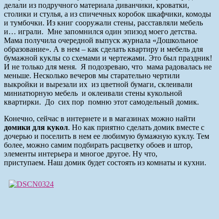
делали из подручного материала диванчики, кроватки,
столики и стулья, а из спичечных коробок шкафчики, комоды
и тумбочки. Из книг сооружали стены, расставляли мебель
и… играли. Мне запомнился один эпизод моего детства.
Мама получила очередной выпуск журнала «Дошкольное
образование». А в нем – как сделать квартиру и мебель для
бумажной куклы со схемами и чертежами. Это был праздник!
И не только для меня. Я подозреваю, что мама радовалась не
меньше. Несколько вечеров мы старательно чертили
выкройки и вырезали их из цветной бумаги, склеивали
миниатюрную мебель и оклеивали стены кукольной
квартирки. До сих пор помню этот самодельный домик.
Конечно, сейчас в интернете и в магазинах можно найти
домики для кукол
. Но как приятно сделать домик вместе с
дочерью и поселить в нем ее любимую бумажную куклу.
Тем
более, можно самим подбирать расцветку обоев и штор,
элементы интерьера и многое другое. Ну что,
приступаем. Наш домик будет состоять из комнаты и кухни.